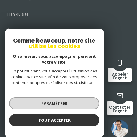
Plan du site
Admin
Comme beaucoup, notre site
Nos honoraires
utilise les cookies
On aimerait vous accompagner pendant
Politique RGPD
votre visite.
En poursuivant, vous acceptez l'utilisation des
Appeler
Cookies
cookies par ce site, afin de vous proposer des
l'agent
contenus adaptés et réaliser des statistiques !
© 2026 | Tous droits réservés
PARAMÉTRER
Contacter
l'agent
Réalisé par
TOUT ACCEPTER
Rémi PARENT
Négociateur