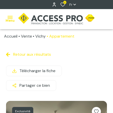
0
Fr
Menu
Accueil
Vente
Vichy
Appartement
accueil
ventes
Retour aux résultats
Vente
locations
classique
Télécharger la fiche
estimation
Vente
Immo
gestion
Partager ce bien
Pro
syndic
contact
Exclusivité