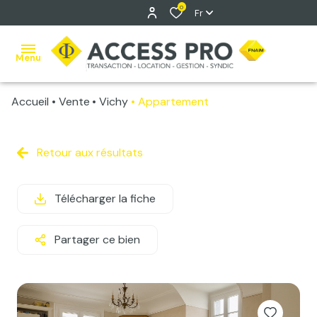
0
Fr
Menu
Accueil
Vente
Vichy
Appartement
accueil
ventes
Retour aux résultats
Vente
locations
classique
Télécharger la fiche
estimation
Vente
Immo
gestion
Partager ce bien
Pro
syndic
contact