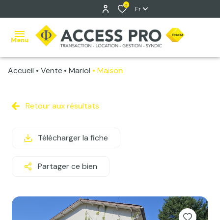
0
Fr
Menu
Accueil
Vente
Mariol
Maison
accueil
ventes
Retour aux résultats
Vente
locations
classique
Télécharger la fiche
estimation
Vente
Immo
gestion
Partager ce bien
Pro
syndic
contact