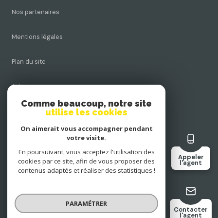
Nos partenaires
Mentions légales
Plan du site
Admin
Comme beaucoup, notre site
Nos honoraires
utilise les cookies
On aimerait vous accompagner pendant
Politique RGPD
votre visite.
En poursuivant, vous acceptez l'utilisation des
Appeler
Cookies
cookies par ce site, afin de vous proposer des
l'agent
contenus adaptés et réaliser des statistiques !
© 2026 | Tous droits réservés
PARAMÉTRER
Contacter
l'agent