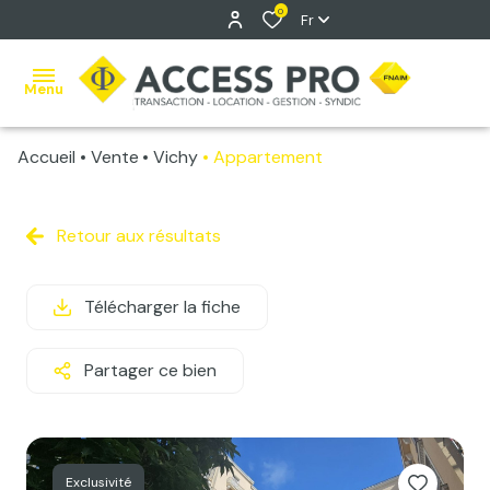
0
Fr
Menu
Accueil
Vente
Vichy
Appartement
accueil
ventes
Retour aux résultats
Vente
locations
classique
Télécharger la fiche
estimation
Vente
Immo
gestion
Partager ce bien
Pro
syndic
contact
Exclusivité