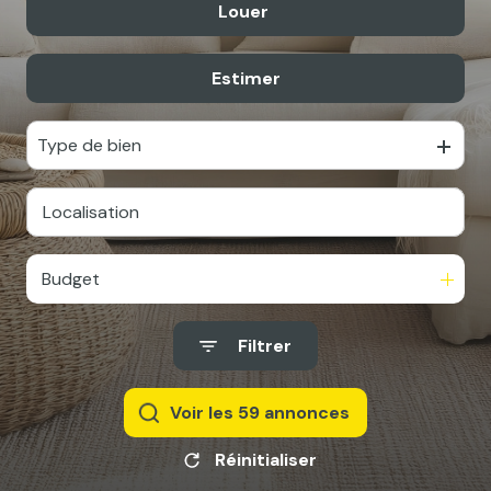
Louer
De l'ancien
Estimer
à l'année
Type de bien
Budget
Filtrer
Voir les
59
annonces
Réinitialiser