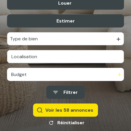
Louer
De l'ancien
Estimer
à l'année
Type de bien
Budget
Filtrer
Voir les
58
annonces
Réinitialiser